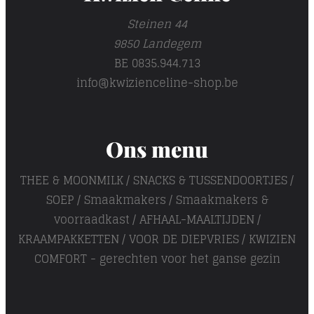
Steinen 44
9850 Landegem
BE 0835.944.713
info@kwizienceline-shop.be
Ons menu
THEE & MOONMILK
SNACKS & TUSSENDOORTJES
SOEP
Smaakmakers
Smaakmakers &
voorraadkast
AFHAAL-MAALTIJDEN
KRAAMPAKKETTEN
VOOR DE DIEPVRIES
KWIZIEN
COMFORT - gerechten voor het ganse gezin