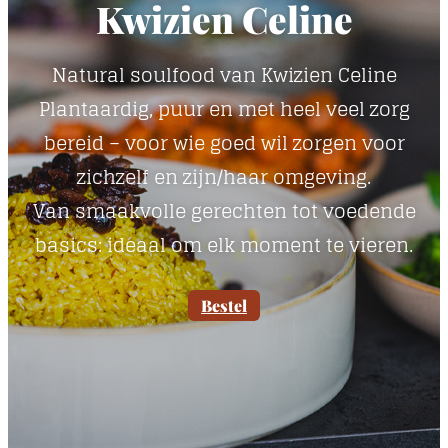
Kwizien Celine
Natural soulfood van Kwizien Celine
Plantaardig, puur en met heel veel zorg
bereid – voor wie goed wil zorgen voor
zichzelf en zijn/haar omgeving.
Van smaakvolle gerechten tot voedende
basics: ideaal om elk moment te vieren.
Bestel