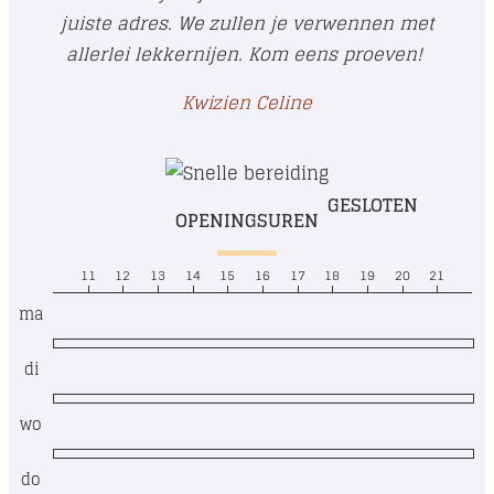
juiste adres. We zullen je verwennen met
allerlei lekkernijen. Kom eens proeven!
Kwizien Celine
GESLOTEN
OPENINGSUREN
11
12
13
14
15
16
17
18
19
20
21
ma
di
wo
do