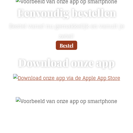
Eenvoudig bestellen
Bestel vanaf nu gemakkelijk en vanuit je
zetel!
Bestel
Download onze app