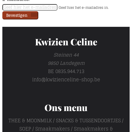
Geef hier het e-mailadres in.
Bevestigen
Kwizien Celine
Steinen 44
9850 Landegem
BE 0835.944.713
info@kwizienceline-shop.be
Ons menu
THEE & MOONMILK
SNACKS & TUSSENDOORTJES
SOEP
Smaakmakers
Smaakmakers &