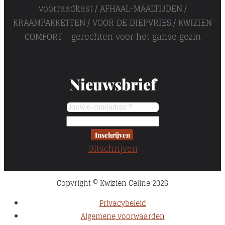
voorraadkast
AFHAAL-MAALTIJDEN
KRAAMPAKKETTEN
VOOR DE DIEPVRIES
KWIZIEN
COMFORT - gerechten voor het ganse gezin
Nieuwsbrief
Inschrijven
Uitschrijven
Copyright © Kwizien Celine 2026
Privacybeleid
Algemene voorwaarden